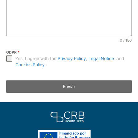
0 / 180
GDPR
*
Yes, I agree with the
Privacy Policy
,
Legal Notice
and
Cookies Policy
.
Enviar