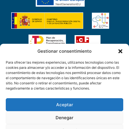
Gestionar consentimiento
Esta empresa está participada por la Sociedad
Para ofrecer las mejores experiencias, utilizamos tecnologías como las
Española para la Transformación Tecnológica,
cookies para almacenar y/o acceder a la información del dispositivo. El
entidad pública empresarial, SETT, en el marco
consentimiento de estas tecnologías nos permitirá procesar datos como
del Plan de Recuperación, Transformación y
el comportamiento de navegación o las identificaciones únicas en este
Resiliencia financiado por la Unión Europea.
sitio. No consentir o retirar el consentimiento, puede afectar
negativamente a ciertas características y funciones.
Aceptar
Denegar