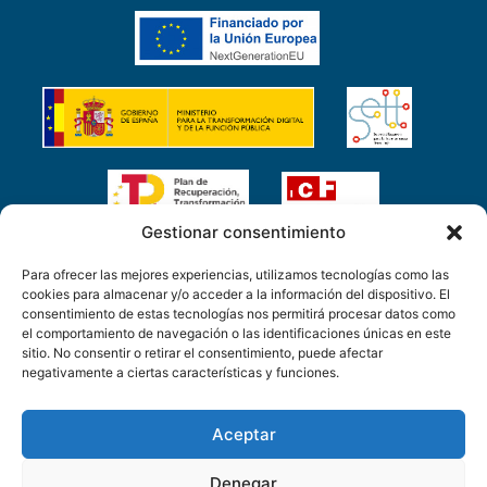
Gestionar consentimiento
Esta empresa está participada por la Sociedad
Para ofrecer las mejores experiencias, utilizamos tecnologías como las
Española para la Transformación Tecnológica,
cookies para almacenar y/o acceder a la información del dispositivo. El
entidad pública empresarial, SETT, en el marco
consentimiento de estas tecnologías nos permitirá procesar datos como
del Plan de Recuperación, Transformación y
el comportamiento de navegación o las identificaciones únicas en este
Resiliencia financiado por la Unión Europea.
sitio. No consentir o retirar el consentimiento, puede afectar
negativamente a ciertas características y funciones.
Aceptar
Denegar