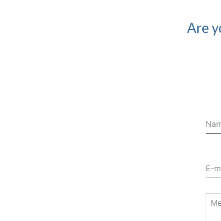
Are y
Na
E-m
Me