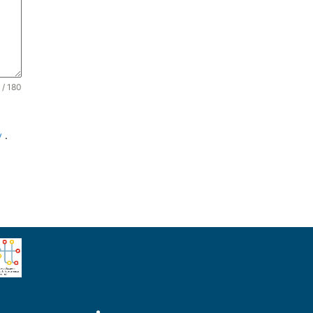
 / 180
y
.